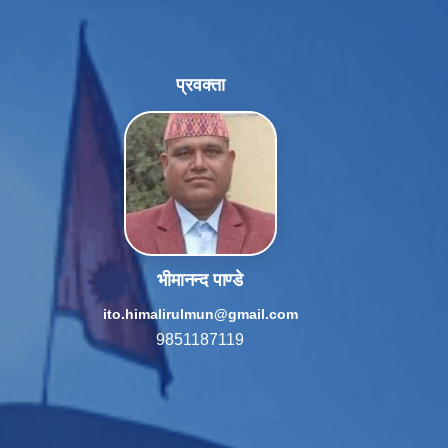
प्रवक्ता
भीमानन्द पाण्डे
ito.himalirulmun@gmail.com
9851187119