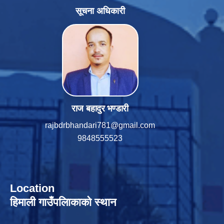
सूचना अधिकारी
राज बहादुर भण्डारी
rajbdrbhandari781@gmail.com
9848555523
Location
हिमाली गाउँपलािकाको स्थान