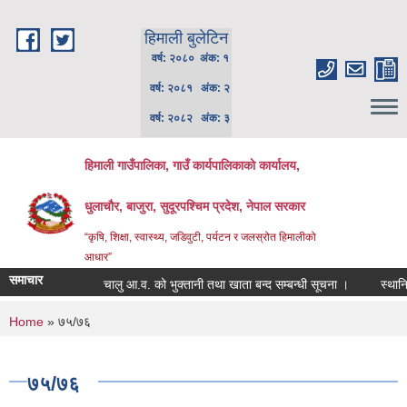
Skip to main content
हिमाली बुलेटिन
वर्ष: २०८० अंक: १
वर्ष: २०८१ अंक: २
वर्ष: २०८२ अंक: ३
हिमाली गाउँपालिका, गाउँ कार्यपालिकाकाे कार्यालय,
धुलाचौर, बाजुरा, सुदूरपश्चिम प्रदेश, नेपाल सरकार
“कृषि, शिक्षा, स्वास्थ्य, जडिवुटी, पर्यटन र जलस्रोत हिमालीको
आधार”
समाचार
चालु आ.व. को भुक्तानी तथा खाता बन्द सम्बन्धी सूचना ।
स्थानिय पा
You are here
Home
» ७५/७६
७५/७६