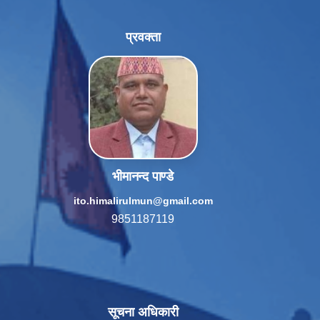
प्रवक्ता
भीमानन्द पाण्डे
ito.himalirulmun@gmail.com
9851187119
सूचना अधिकारी