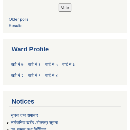
Older polls
Results
Ward Profile
वार्ड नं ७
वार्ड नं ६
वार्ड नं ५
वार्ड नं ३
वार्ड नं २
वार्ड नं १
वार्ड नं ४
Notices
सूचना तथा समाचार
सार्वजनिक खरीद /बोलपत्र सूचना
एन, कानुन तथा निर्देशिका