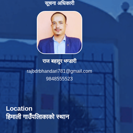
सूचना अधिकारी
राज बहादुर भण्डारी
rajbdrbhandari781@gmail.com
9848555523
Location
हिमाली गाउँपलािकाको स्थान