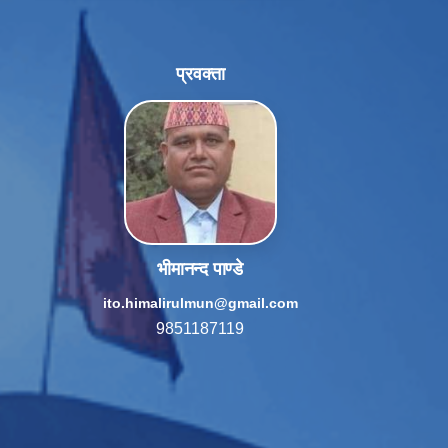
प्रवक्ता
भीमानन्द पाण्डे
ito.himalirulmun@gmail.com
9851187119