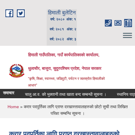
Skip to main content
हिमाली बुलेटिन
वर्ष: २०८० अंक: १
वर्ष: २०८१ अंक: २
वर्ष: २०८२ अंक: ३
हिमाली गाउँपालिका, गाउँ कार्यपालिकाकाे कार्यालय,
धुलाचौर, बाजुरा, सुदूरपश्चिम प्रदेश, नेपाल सरकार
“कृषि, शिक्षा, स्वास्थ्य, जडिवुटी, पर्यटन र जलस्रोत हिमालीको
आधार”
समाचार
चालु आ.व. को भुक्तानी तथा खाता बन्द सम्बन्धी सूचना ।
स्थानिय पाठ्यपुस
You are here
Home
» करार पदपूर्तिका लागि प्राप्त दरखास्तावालाहरुको छोटो सुची तथा लिखित
परिक्षा सम्बन्धि सूचना ।
करार पदपूर्तिका लागि प्राप्त दरखास्तावालाहरुको