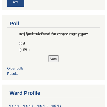
अन्य
Poll
तपाई हिमाली गाउँपालिकाको सेवा प्रवाहबाट सन्तुष्ट हुनुहुन्छ?
Choices
छु
छैन ।
Older polls
Results
Ward Profile
वार्ड नं ७
वार्ड नं ६
वार्ड नं ५
वार्ड नं ३