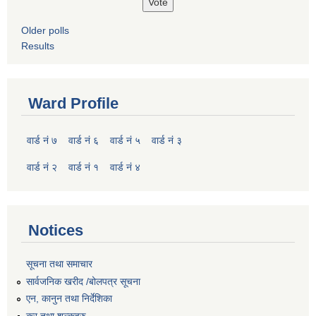
Older polls
Results
Ward Profile
वार्ड नं ७
वार्ड नं ६
वार्ड नं ५
वार्ड नं ३
वार्ड नं २
वार्ड नं १
वार्ड नं ४
Notices
सूचना तथा समाचार
सार्वजनिक खरीद /बोलपत्र सूचना
एन, कानुन तथा निर्देशिका