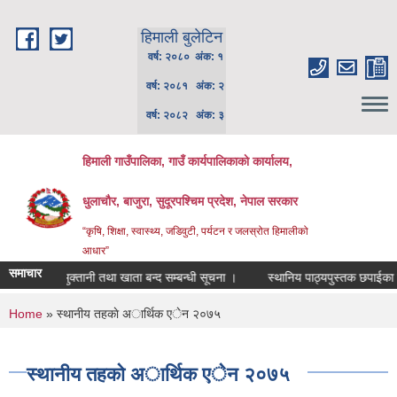
Skip to main content
हिमाली बुलेटिन
वर्ष: २०८० अंक: १
वर्ष: २०८१ अंक: २
वर्ष: २०८२ अंक: ३
हिमाली गाउँपालिका, गाउँ कार्यपालिकाकाे कार्यालय,
धुलाचौर, बाजुरा, सुदूरपश्चिम प्रदेश, नेपाल सरकार
“कृषि, शिक्षा, स्वास्थ्य, जडिवुटी, पर्यटन र जलस्रोत हिमालीको
आधार”
समाचार
आ.व. को भुक्तानी तथा खाता बन्द सम्बन्धी सूचना ।
स्थानिय पाठ्यपुस्तक छपाईका लागि
You are here
Home
» स्थानीय तहकाे अार्थिक एेन २०७५
स्थानीय तहकाे अार्थिक एेन २०७५