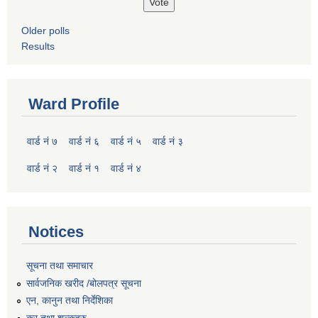
Older polls
Results
Ward Profile
वार्ड नं ७
वार्ड नं ६
वार्ड नं ५
वार्ड नं ३
वार्ड नं २
वार्ड नं १
वार्ड नं ४
Notices
सूचना तथा समाचार
सार्वजनिक खरीद /बोलपत्र सूचना
एन, कानुन तथा निर्देशिका