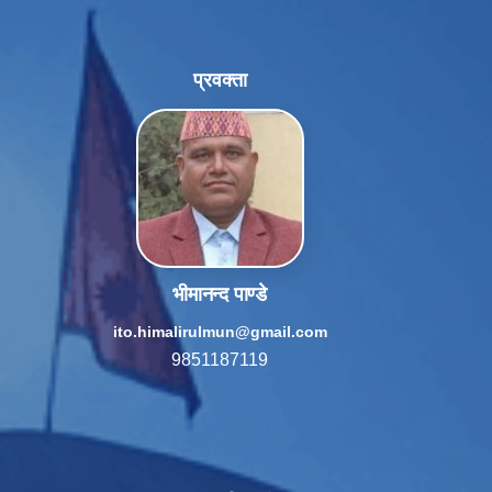
प्रवक्ता
भीमानन्द पाण्डे
ito.himalirulmun@gmail.com
9851187119