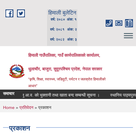
Skip to main content
हिमाली बुलेटिन
वर्ष: २०८० अंक: १
वर्ष: २०८१ अंक: २
वर्ष: २०८२ अंक: ३
हिमाली गाउँपालिका, गाउँ कार्यपालिकाकाे कार्यालय,
धुलाचौर, बाजुरा, सुदूरपश्चिम प्रदेश, नेपाल सरकार
“कृषि, शिक्षा, स्वास्थ्य, जडिवुटी, पर्यटन र जलस्रोत हिमालीको
आधार”
समाचार
चालु आ.व. को भुक्तानी तथा खाता बन्द सम्बन्धी सूचना ।
स्थानिय पाठ्यपुस्तक 
You are here
Home
»
प्रतिवेदन
» प्रकाशन
प्रकाशन