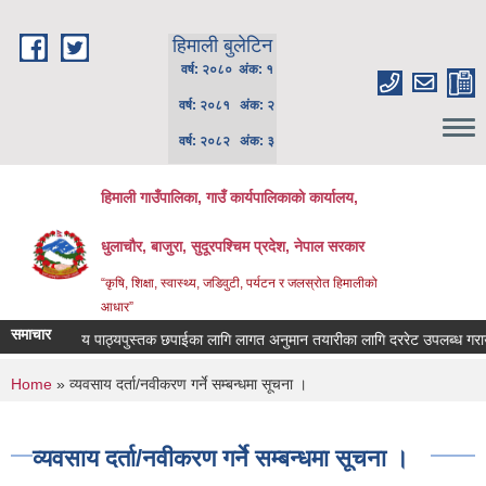
Skip to main content
हिमाली बुलेटिन
वर्ष: २०८० अंक: १
वर्ष: २०८१ अंक: २
वर्ष: २०८२ अंक: ३
हिमाली गाउँपालिका, गाउँ कार्यपालिकाकाे कार्यालय,
धुलाचौर, बाजुरा, सुदूरपश्चिम प्रदेश, नेपाल सरकार
“कृषि, शिक्षा, स्वास्थ्य, जडिवुटी, पर्यटन र जलस्रोत हिमालीको
आधार”
समाचार
स्थानिय पाठ्यपुस्तक छपाईका लागि लागत अनुमान तयारीका लागि दररेट उपलब्ध गराउने सम
You are here
Home
» व्यवसाय दर्ता/न‍वीकरण गर्ने सम्बन्धमा सूचना ।
व्यवसाय दर्ता/न‍वीकरण गर्ने सम्बन्धमा सूचना ।