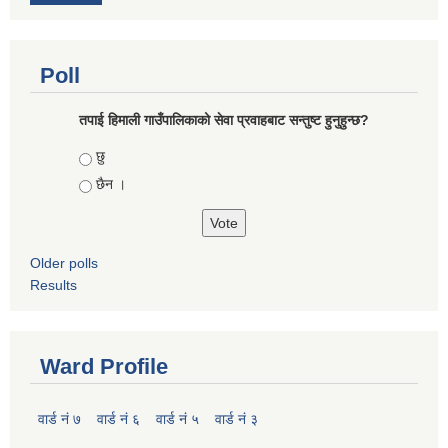
Poll
तपाई हिमाली गाउँपालिकाको सेवा प्रवाहबाट सन्तुष्ट हुनुहुन्छ?
Choices
छु
छैन ।
Older polls
Results
Ward Profile
वार्ड नं ७
वार्ड नं ६
वार्ड नं ५
वार्ड नं ३