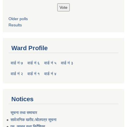
Older polls
Results
Ward Profile
वार्ड नं ७
वार्ड नं ६
वार्ड नं ५
वार्ड नं ३
वार्ड नं २
वार्ड नं १
वार्ड नं ४
Notices
सूचना तथा समाचार
सार्वजनिक खरीद /बोलपत्र सूचना
एन, कानुन तथा निर्देशिका