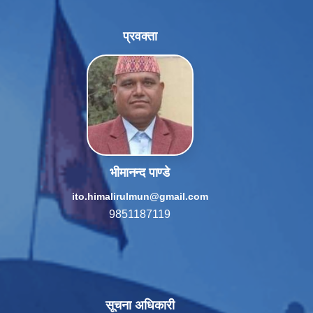
प्रवक्ता
भीमानन्द पाण्डे
ito.himalirulmun@gmail.com
9851187119
सूचना अधिकारी