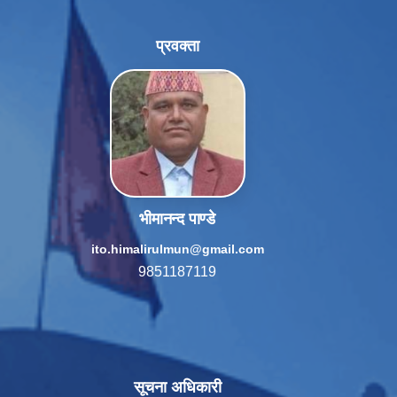
प्रवक्ता
भीमानन्द पाण्डे
ito.himalirulmun@gmail.com
9851187119
सूचना अधिकारी