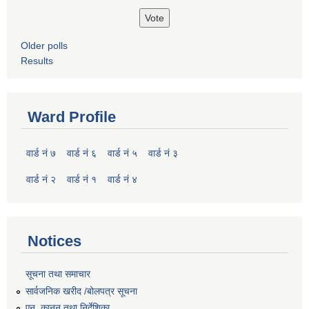
Older polls
Results
Ward Profile
वार्ड नं ७
वार्ड नं ६
वार्ड नं ५
वार्ड नं ३
वार्ड नं २
वार्ड नं १
वार्ड नं ४
Notices
सूचना तथा समाचार
सार्वजनिक खरीद /बोलपत्र सूचना
एन, कानुन तथा निर्देशिका