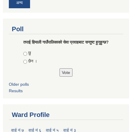
अन्य
Poll
तपाई हिमाली गाउँपालिकाको सेवा प्रवाहबाट सन्तुष्ट हुनुहुन्छ?
Choices
छु
छैन ।
Older polls
Results
Ward Profile
वार्ड नं ७
वार्ड नं ६
वार्ड नं ५
वार्ड नं ३