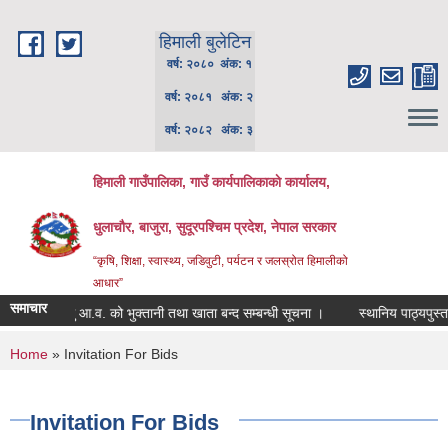
Skip to main content
हिमाली बुलेटिन
वर्ष: २०८० अंक: १
वर्ष: २०८१ अंक: २
वर्ष: २०८२ अंक: ३
हिमाली गाउँपालिका, गाउँ कार्यपालिकाकाे कार्यालय,
धुलाचौर, बाजुरा, सुदूरपश्चिम प्रदेश, नेपाल सरकार
“कृषि, शिक्षा, स्वास्थ्य, जडिवुटी, पर्यटन र जलस्रोत हिमालीको
आधार”
समाचार
चालु आ.व. को भुक्तानी तथा खाता बन्द सम्बन्धी सूचना ।
स्थानिय पाठ्यपुस्तक छ
You are here
Home
» Invitation For Bids
Invitation For Bids