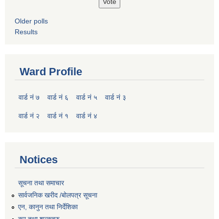
Older polls
Results
Ward Profile
वार्ड नं ७
वार्ड नं ६
वार्ड नं ५
वार्ड नं ३
वार्ड नं २
वार्ड नं १
वार्ड नं ४
Notices
सूचना तथा समाचार
सार्वजनिक खरीद /बोलपत्र सूचना
एन, कानुन तथा निर्देशिका