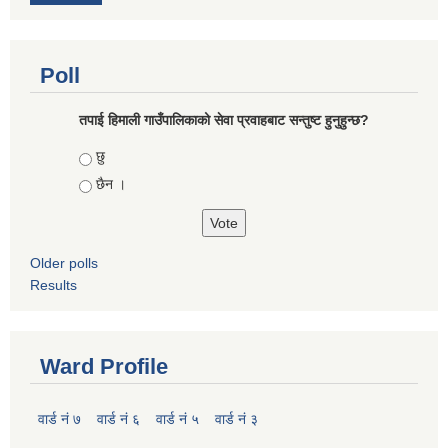
Poll
तपाई हिमाली गाउँपालिकाको सेवा प्रवाहबाट सन्तुष्ट हुनुहुन्छ?
Choices
छु
छैन ।
Older polls
Results
Ward Profile
वार्ड नं ७
वार्ड नं ६
वार्ड नं ५
वार्ड नं ३