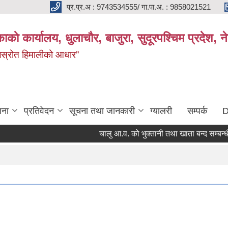
प्र.प्र.अ : 9743534555/ गा.पा.अ. : 9858021521
काकाे कार्यालय, धुलाचौर, बाजुरा, सुदूरपश्चिम प्रदेश,
 जलस्रोत हिमालीको आधार”
जना
प्रतिवेदन
सूचना तथा जानकारी
ग्यालरी
सम्पर्क
D
चालु आ.व. को भुक्तानी तथा खाता बन्द सम्बन्धी सू