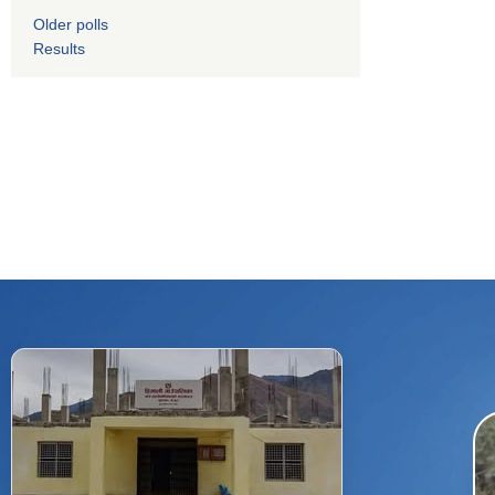
Older polls
Results
f
Facebook
⋯