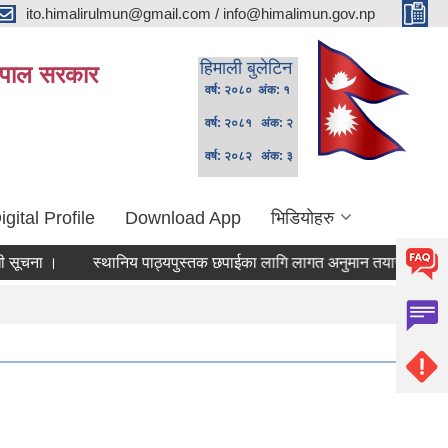
ito.himalirulmun@gmail.com / info@himalimun.gov.np
हिमाली बुलेटिन
 नेपाल सरकार
वर्ष: २०८० अंक: १
वर्ष: २०८१ अंक: २
वर्ष: २०८२ अंक: ३
igital Profile
Download App
भिडियोहरु
चना ।
स्थानिय पाठ्यपुस्तक छपाईका लागि लागत अनुमान तयारीका लागि दररेट