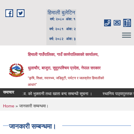
Skip to main content
हिमाली बुलेटिन
वर्ष: २०८० अंक: १
वर्ष: २०८१ अंक: २
वर्ष: २०८२ अंक: ३
हिमाली गाउँपालिका, गाउँ कार्यपालिकाकाे कार्यालय,
धुलाचौर, बाजुरा, सुदूरपश्चिम प्रदेश, नेपाल सरकार
“कृषि, शिक्षा, स्वास्थ्य, जडिवुटी, पर्यटन र जलस्रोत हिमालीको
आधार”
समाचार
चालु आ.व. को भुक्तानी तथा खाता बन्द सम्बन्धी सूचना ।
स्थानिय पाठ्यपुस्तक छपाई
You are here
Home
» जानकारी सम्बन्धमा।
जानकारी सम्बन्धमा।