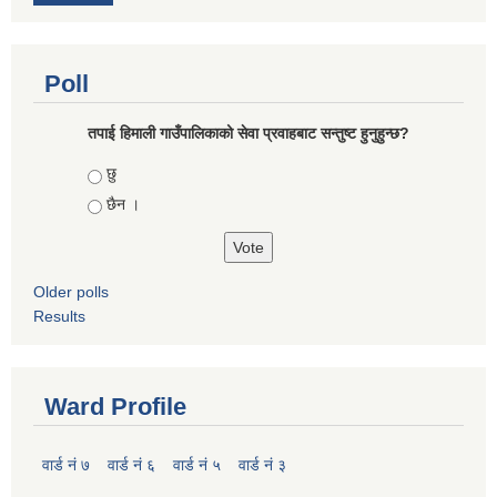
Poll
तपाई हिमाली गाउँपालिकाको सेवा प्रवाहबाट सन्तुष्ट हुनुहुन्छ?
Choices
छु
छैन ।
Older polls
Results
Ward Profile
वार्ड नं ७
वार्ड नं ६
वार्ड नं ५
वार्ड नं ३