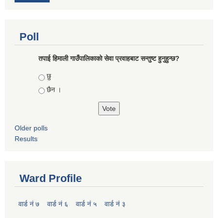
Poll
तपाई हिमाली गाउँपालिकाको सेवा प्रवाहबाट सन्तुष्ट हुनुहुन्छ?
Choices
छु
छैन ।
Older polls
Results
Ward Profile
वार्ड नं ७
वार्ड नं ६
वार्ड नं ५
वार्ड नं ३