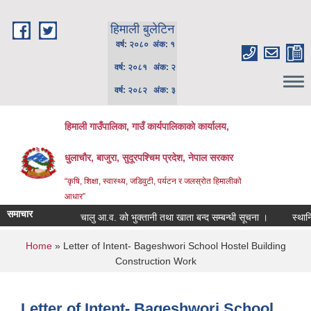
Skip to main content
हिमाली बुलेटिन
वर्ष: २०८० अंक: १
वर्ष: २०८१ अंक: २
वर्ष: २०८२ अंक: ३
हिमाली गाउँपालिका, गाउँ कार्यपालिकाकाे कार्यालय,
धुलाचौर, बाजुरा, सुदूरपश्चिम प्रदेश, नेपाल सरकार
“कृषि, शिक्षा, स्वास्थ्य, जडिवुटी, पर्यटन र जलस्रोत हिमालीको
आधार”
समाचार
चालु आ.व. को भुक्तानी तथा खाता बन्द सम्बन्धी सूचना ।
स्थानिय प
You are here
Home
» Letter of Intent- Bageshwori School Hostel Building
Construction Work
Letter of Intent- Bageshwori School