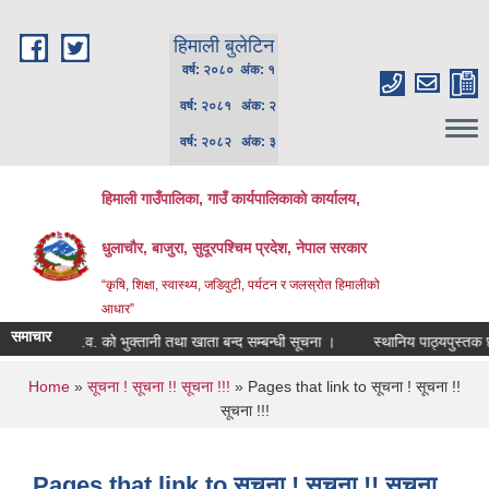
Skip to main content
हिमाली बुलेटिन
वर्ष: २०८० अंक: १
वर्ष: २०८१ अंक: २
वर्ष: २०८२ अंक: ३
हिमाली गाउँपालिका, गाउँ कार्यपालिकाकाे कार्यालय,
धुलाचौर, बाजुरा, सुदूरपश्चिम प्रदेश, नेपाल सरकार
“कृषि, शिक्षा, स्वास्थ्य, जडिवुटी, पर्यटन र जलस्रोत हिमालीको
आधार”
समाचार
चालु आ.व. को भुक्तानी तथा खाता बन्द सम्बन्धी सूचना ।
स्थानिय पाठ्यपुस्तक छपाई
You are here
Home
»
सूचना ! सूचना !! सूचना !!!
» Pages that link to सूचना ! सूचना !!
सूचना !!!
Pages that link to सूचना ! सूचना !! सूचना