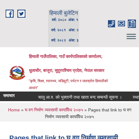
Skip to main content
हिमाली बुलेटिन
वर्ष: २०८० अंक: १
वर्ष: २०८१ अंक: २
वर्ष: २०८२ अंक: ३
हिमाली गाउँपालिका, गाउँ कार्यपालिकाकाे कार्यालय,
धुलाचौर, बाजुरा, सुदूरपश्चिम प्रदेश, नेपाल सरकार
“कृषि, शिक्षा, स्वास्थ्य, जडिवुटी, पर्यटन र जलस्रोत हिमालीको
आधार”
समाचार
चालु आ.व. को भुक्तानी तथा खाता बन्द सम्बन्धी सूचना ।
स्थानिय
You are here
Home
»
घ वग निर्माण व्यवसायी कायवििध २०७५
» Pages that link to घ वग
निर्माण व्यवसायी कायवििध २०७५
Pages that link to घ वग निर्माण व्यवसायी