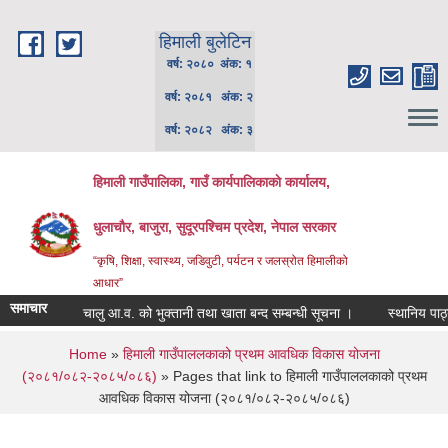
Skip to main content
हिमाली बुलेटिन
वर्ष: २०८० अंक: १
वर्ष: २०८१ अंक: २
वर्ष: २०८२ अंक: ३
हिमाली गाउँपालिका, गाउँ कार्यपालिकाकाे कार्यालय,
धुलाचौर, बाजुरा, सुदूरपश्चिम प्रदेश, नेपाल सरकार
“कृषि, शिक्षा, स्वास्थ्य, जडिवुटी, पर्यटन र जलस्रोत हिमालीको
आधार”
समाचार
चालु आ.व. को भुक्तानी तथा खाता बन्द सम्बन्धी सूचना ।
स्थानिय पाठ्यपु
You are here
Home
»
हिमाली गाउँपाललकाको प्रथम आवधिक विकास योजना
(२०८१/०८२-२०८५/०८६)
» Pages that link to हिमाली गाउँपाललकाको प्रथम
आवधिक विकास योजना (२०८१/०८२-२०८५/०८६)