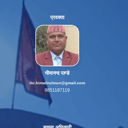
प्रवक्ता
भीमानन्द पाण्डे
ito.himalirulmun@gmail.com
9851187119
सूचना अधिकारी