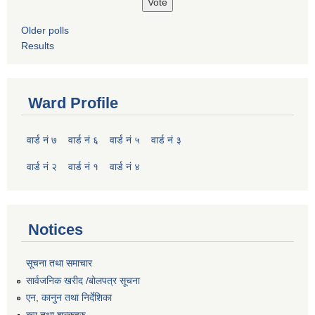
Older polls
Results
Ward Profile
वार्ड नं ७
वार्ड नं ६
वार्ड नं ५
वार्ड नं ३
वार्ड नं २
वार्ड नं १
वार्ड नं ४
Notices
सूचना तथा समाचार
सार्वजनिक खरीद /बोलपत्र सूचना
एन, कानुन तथा निर्देशिका